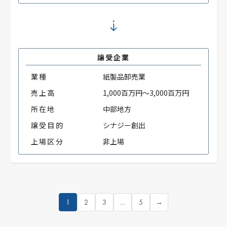
譲受企業
業種
紙製品卸売業
売上高
1,000百万円～3,000百万円
所在地
中部地方
譲受目的
シナジー創出
上場区分
非上場
1
2
3
…
5
→