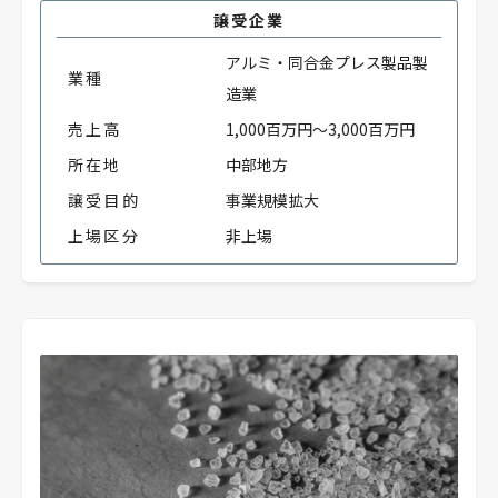
譲受企業
アルミ・同合金プレス製品製
業種
造業
売上高
1,000百万円～3,000百万円
所在地
中部地方
譲受目的
事業規模拡大
上場区分
非上場