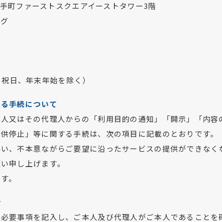
 大手町ファーストスクエアイーストタワー3階
ング
（土日祝日、年末年始を除く）
じる手続について
本人又はその代理人からの「利用目的の通知」「開示」「内容
提供停止」等に関する手続は、次の項目に記載のとおりです。
伴い、不本意ながらご要望に沿ったサービスの提供ができなく
願い申し上げます。
です。
合
に必要事項を記入し、ご本人及び代理人がご本人であることを