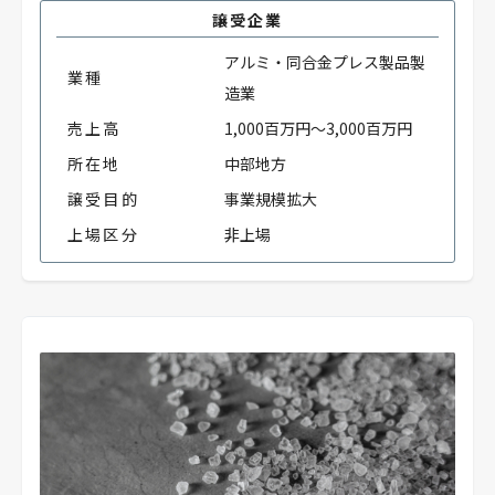
譲受企業
アルミ・同合金プレス製品製
業種
造業
売上高
1,000百万円～3,000百万円
所在地
中部地方
譲受目的
事業規模拡大
上場区分
非上場