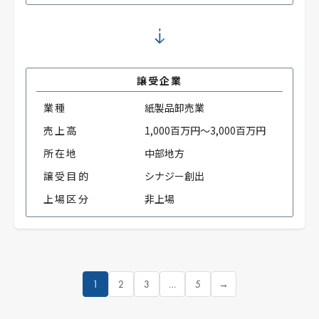
譲受企業
業種
紙製品卸売業
売上高
1,000百万円～3,000百万円
所在地
中部地方
譲受目的
シナジー創出
上場区分
非上場
1
2
3
…
5
→