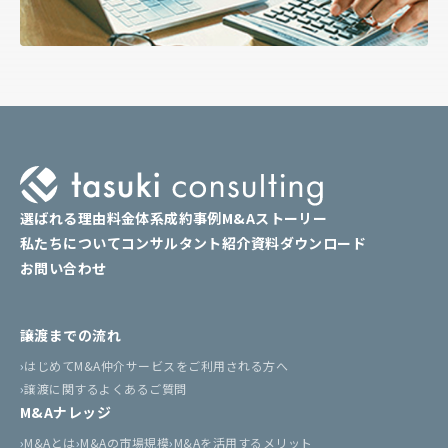
選ばれる理由
料金体系
成約事例
M&Aストーリー
私たちについて
コンサルタント紹介
資料ダウンロード
お問い合わせ
譲渡までの流れ
はじめてM&A仲介サービスをご利用される方へ
譲渡に関するよくあるご質問
M&Aナレッジ
M&Aとは
M&Aの市場規模
M&Aを活用するメリット