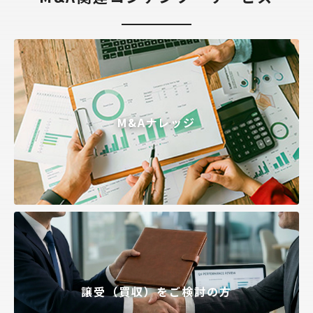
M&Aナレッジ
譲受（買収）をご検討の方