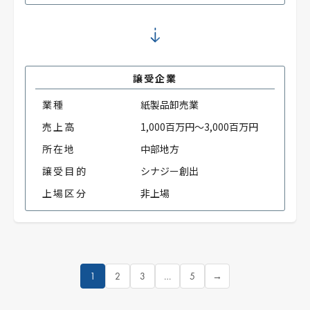
譲受企業
業種
紙製品卸売業
売上高
1,000百万円～3,000百万円
所在地
中部地方
譲受目的
シナジー創出
上場区分
非上場
1
2
3
…
5
→