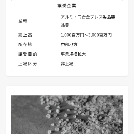
譲受企業
アルミ・同合金プレス製品製
業種
造業
売上高
1,000百万円～3,000百万円
所在地
中部地方
譲受目的
事業規模拡大
上場区分
非上場