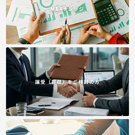
M&Aナレッジ
譲受（買収）をご検討の方