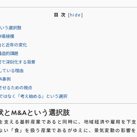
目 次
[
hide
]
という選択肢
市場規模
向と近年の変化
構造的課題
業で深刻化する背景
している理由
A事例
させるための視点
」ではなく「考え始める」という選択
状とM&Aという選択肢
を支える基幹産業であると同時に、地域経済や雇用を下支
ない「食」を扱う産業であるがゆえに、景気変動の影響を