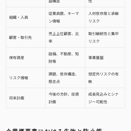
益構造
性
従業員数、キーマ
人材依存度と承継
組織・人員
ン情報
リスク
売上上位顧客、比
取引継続性と集中
顧客・取引先
率
リスク
設備、不動産、知
保有資産
事業基盤
財等
課題、依存構造、
想定外リスクの有
リスク情報
懸念点
無
今後の方針、投資
成長見込みとシナ
将来計画
計画
ジー可能性